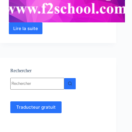
Lire la suite
Analyse
2
:
Calcul
intégral
et
Equations
différentielles
Rechercher
Aucun
résultat
Traducteur gratuit