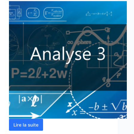
Lire la suite
Analyse
3