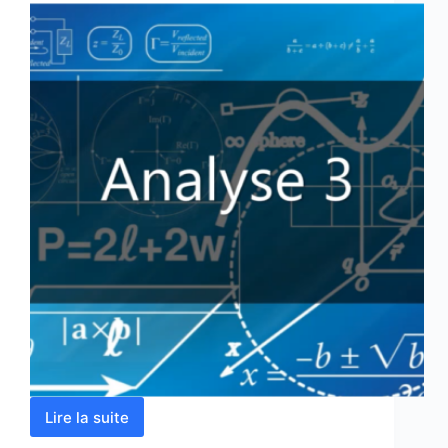
Lire la suite
Analyse
3