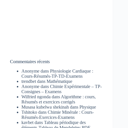
Commentaires récents
Anonyme
dans
Physiologie Cardiaque :
Cours-Résumés-TP-TD-Examens
trendbet
dans
Mathématique
Anonyme
dans
Chimie Expérimentale – TP-
Consignes – Examens
Wilfried ngonda
dans
Algorithme : cours,
Résumés et exercices corrigés
Musasa kubelwa shekinah
dans
Physique
Tshitoko
dans
Chimie Minérale : Cours-
Résumés-Exercices-Examens
kavbet
dans
Tableau périodique des
éléments-Tableau de Mendeleïev PDF