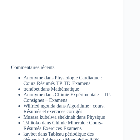
Commentaires récents
Anonyme
dans
Physiologie Cardiaque :
Cours-Résumés-TP-TD-Examens
trendbet
dans
Mathématique
Anonyme
dans
Chimie Expérimentale – TP-
Consignes – Examens
Wilfried ngonda
dans
Algorithme : cours,
Résumés et exercices corrigés
Musasa kubelwa shekinah
dans
Physique
Tshitoko
dans
Chimie Minérale : Cours-
Résumés-Exercices-Examens
kavbet
dans
Tableau périodique des
éléments-Tableau de Mendeleïev PDF