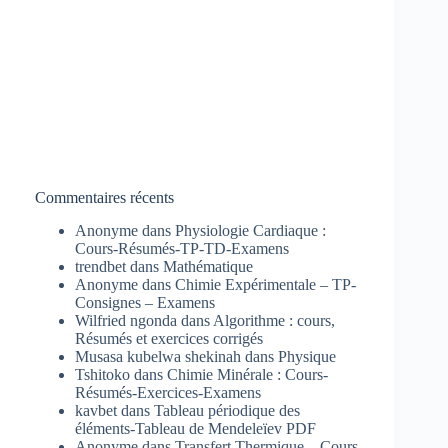
Commentaires récents
Anonyme
dans
Physiologie Cardiaque :
Cours-Résumés-TP-TD-Examens
trendbet
dans
Mathématique
Anonyme
dans
Chimie Expérimentale – TP-
Consignes – Examens
Wilfried ngonda
dans
Algorithme : cours,
Résumés et exercices corrigés
Musasa kubelwa shekinah
dans
Physique
Tshitoko
dans
Chimie Minérale : Cours-
Résumés-Exercices-Examens
kavbet
dans
Tableau périodique des
éléments-Tableau de Mendeleïev PDF
Anonyme
dans
Transfert Thermique – Cours