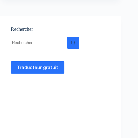
exercices
corrigés
PDF
Rechercher
Aucun
résultat
Traducteur gratuit