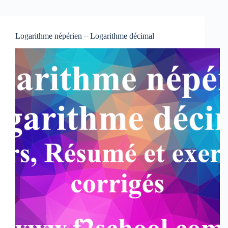
Logarithme népérien – Logarithme décimal