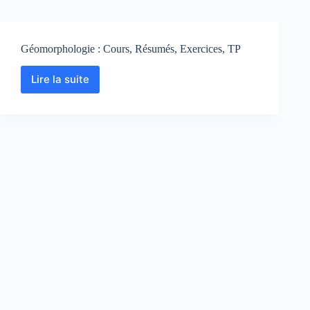
Géomorphologie : Cours, Résumés, Exercices, TP
Lire la suite
Géomorphologie
:
Cours,
Résumés,
Exercices,
TP