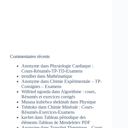
Commentaires récents
Anonyme
dans
Physiologie Cardiaque :
Cours-Résumés-TP-TD-Examens
trendbet
dans
Mathématique
Anonyme
dans
Chimie Expérimentale – TP-
Consignes – Examens
Wilfried ngonda
dans
Algorithme : cours,
Résumés et exercices corrigés
Musasa kubelwa shekinah
dans
Physique
Tshitoko
dans
Chimie Minérale : Cours-
Résumés-Exercices-Examens
kavbet
dans
Tableau périodique des
éléments-Tableau de Mendeleïev PDF
Anonyme
dans
Transfert Thermique – Cours