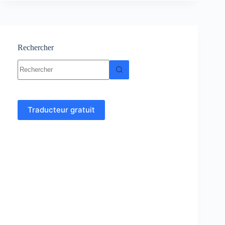
Cours
et
exercices
corrigés
Rechercher
Aucun
résultat
Traducteur gratuit