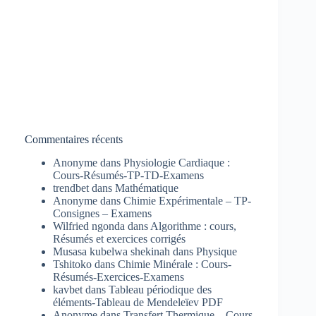
Commentaires récents
Anonyme
dans
Physiologie Cardiaque :
Cours-Résumés-TP-TD-Examens
trendbet
dans
Mathématique
Anonyme
dans
Chimie Expérimentale – TP-
Consignes – Examens
Wilfried ngonda
dans
Algorithme : cours,
Résumés et exercices corrigés
Musasa kubelwa shekinah
dans
Physique
Tshitoko
dans
Chimie Minérale : Cours-
Résumés-Exercices-Examens
kavbet
dans
Tableau périodique des
éléments-Tableau de Mendeleïev PDF
Anonyme
dans
Transfert Thermique – Cours