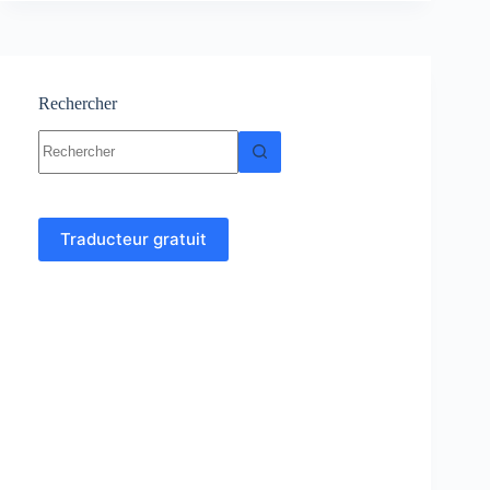
Cours
et
exercices
corrigés
Rechercher
Aucun
résultat
Traducteur gratuit