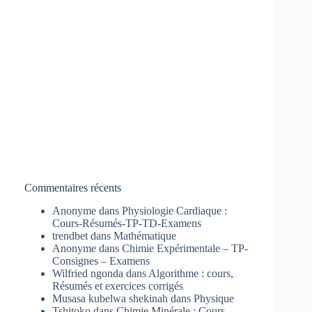
Commentaires récents
Anonyme
dans
Physiologie Cardiaque :
Cours-Résumés-TP-TD-Examens
trendbet
dans
Mathématique
Anonyme
dans
Chimie Expérimentale – TP-
Consignes – Examens
Wilfried ngonda
dans
Algorithme : cours,
Résumés et exercices corrigés
Musasa kubelwa shekinah
dans
Physique
Tshitoko
dans
Chimie Minérale : Cours-