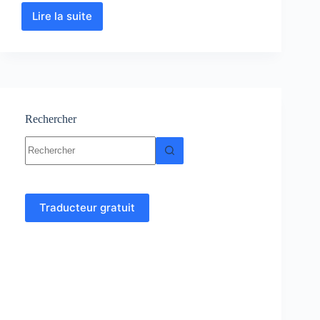
Lire la suite
Hydrogéologie
:
Cours
–
Résumés
–
TP
–
Rechercher
Exercices
Aucun
corrigés
résultat
Traducteur gratuit