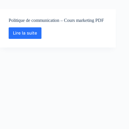
Politique de communication – Cours marketing PDF
Lire la suite
Politique
de
communication
–
Cours
marketing
PDF