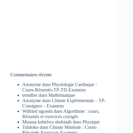
Commentaires récents
Anonyme
dans
Physiologie Cardiaque :
Cours-Résumés-TP-TD-Examens
trendbet
dans
Mathématique
Anonyme
dans
Chimie Expérimentale – TP-
Consignes – Examens
Wilfried ngonda
dans
Algorithme : cours,
Résumés et exercices corrigés
Musasa kubelwa shekinah
dans
Physique
Tshitoko
dans
Chimie Minérale : Cours-
Résumés-Exercices-Examens