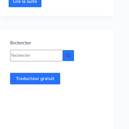
Lire la suite
Glucides
:
Cours
et
QCM
Rechercher
Aucun
résultat
Traducteur gratuit