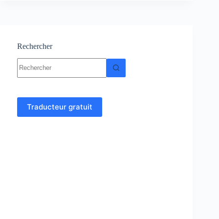
Cours
et
exercices
corrigés
Rechercher
Aucun
résultat
Traducteur gratuit