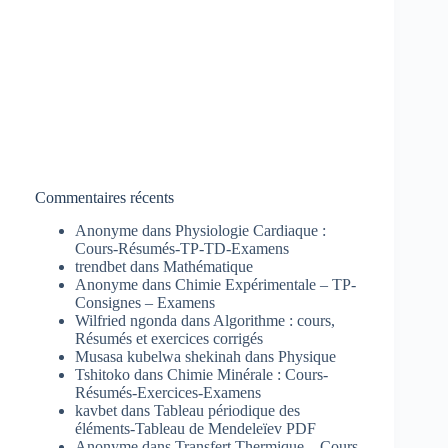
Commentaires récents
Anonyme
dans
Physiologie Cardiaque :
Cours-Résumés-TP-TD-Examens
trendbet
dans
Mathématique
Anonyme
dans
Chimie Expérimentale – TP-
Consignes – Examens
Wilfried ngonda
dans
Algorithme : cours,
Résumés et exercices corrigés
Musasa kubelwa shekinah
dans
Physique
Tshitoko
dans
Chimie Minérale : Cours-
Résumés-Exercices-Examens
kavbet
dans
Tableau périodique des
éléments-Tableau de Mendeleïev PDF
Anonyme
dans
Transfert Thermique – Cours