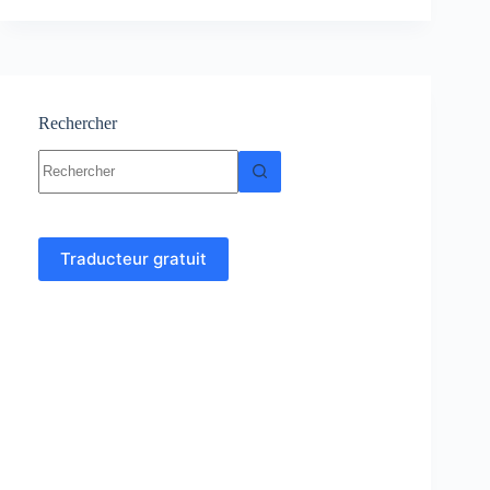
Cours-
Résumé
–
TD
et
Examens
Rechercher
corrigés
Aucun
résultat
Traducteur gratuit