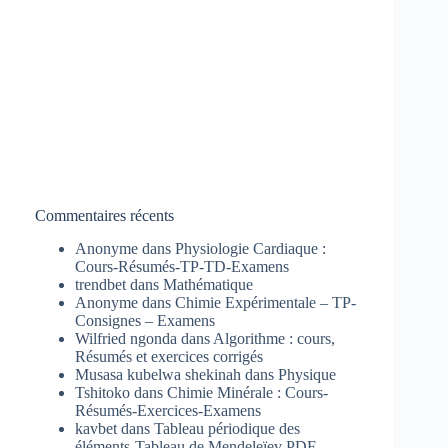
Commentaires récents
Anonyme
dans
Physiologie Cardiaque :
Cours-Résumés-TP-TD-Examens
trendbet
dans
Mathématique
Anonyme
dans
Chimie Expérimentale – TP-
Consignes – Examens
Wilfried ngonda
dans
Algorithme : cours,
Résumés et exercices corrigés
Musasa kubelwa shekinah
dans
Physique
Tshitoko
dans
Chimie Minérale : Cours-
Résumés-Exercices-Examens
kavbet
dans
Tableau périodique des
éléments-Tableau de Mendeleïev PDF