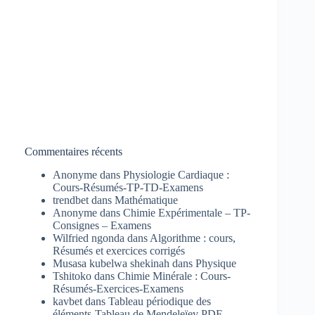
Commentaires récents
Anonyme
dans
Physiologie Cardiaque :
Cours-Résumés-TP-TD-Examens
trendbet
dans
Mathématique
Anonyme
dans
Chimie Expérimentale – TP-
Consignes – Examens
Wilfried ngonda
dans
Algorithme : cours,
Résumés et exercices corrigés
Musasa kubelwa shekinah
dans
Physique
Tshitoko
dans
Chimie Minérale : Cours-
Résumés-Exercices-Examens
kavbet
dans
Tableau périodique des
éléments-Tableau de Mendeleïev PDF