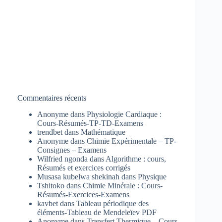
Commentaires récents
Anonyme
dans
Physiologie Cardiaque :
Cours-Résumés-TP-TD-Examens
trendbet
dans
Mathématique
Anonyme
dans
Chimie Expérimentale – TP-
Consignes – Examens
Wilfried ngonda
dans
Algorithme : cours,
Résumés et exercices corrigés
Musasa kubelwa shekinah
dans
Physique
Tshitoko
dans
Chimie Minérale : Cours-
Résumés-Exercices-Examens
kavbet
dans
Tableau périodique des
éléments-Tableau de Mendeleïev PDF
Anonyme
dans
Transfert Thermique – Cours