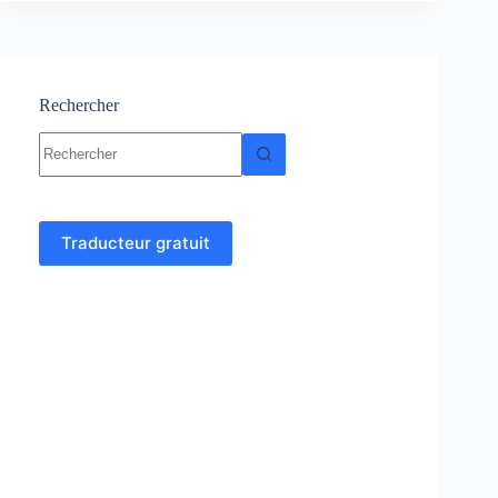
Cours
et
exercices
corrigés
Rechercher
Aucun
résultat
Traducteur gratuit