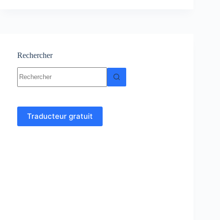
Cours-
Résumé
–
TD
et
Examens
Rechercher
corrigés
Aucun
résultat
Traducteur gratuit