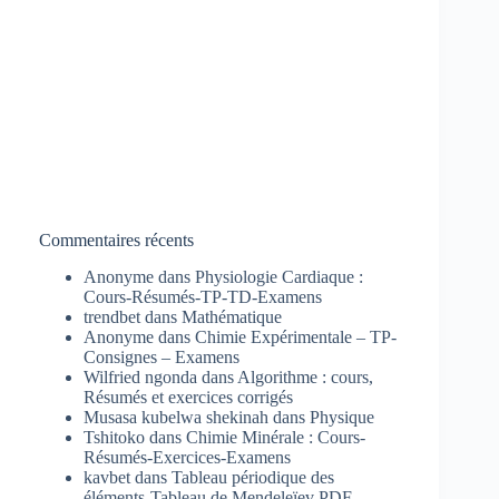
Commentaires récents
Anonyme
dans
Physiologie Cardiaque :
Cours-Résumés-TP-TD-Examens
trendbet
dans
Mathématique
Anonyme
dans
Chimie Expérimentale – TP-
Consignes – Examens
Wilfried ngonda
dans
Algorithme : cours,
Résumés et exercices corrigés
Musasa kubelwa shekinah
dans
Physique
Tshitoko
dans
Chimie Minérale : Cours-
Résumés-Exercices-Examens
kavbet
dans
Tableau périodique des
éléments-Tableau de Mendeleïev PDF