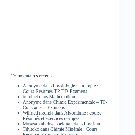
Commentaires récents
Anonyme
dans
Physiologie Cardiaque :
Cours-Résumés-TP-TD-Examens
trendbet
dans
Mathématique
Anonyme
dans
Chimie Expérimentale – TP-
Consignes – Examens
Wilfried ngonda
dans
Algorithme : cours,
Résumés et exercices corrigés
Musasa kubelwa shekinah
dans
Physique
Tshitoko
dans
Chimie Minérale : Cours-
Résumés-Exercices-Examens