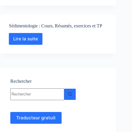
:
Cours-
Résumés-
TP-
Sédimentologie : Cours, Résumés, exercices et TP
Exercices-
corrigés
Lire la suite
Sédimentologie
:
Cours,
Résumés,
exercices
et
TP
Rechercher
Aucun
résultat
Traducteur gratuit