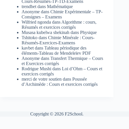
Cours-Résumés-TP-TD-Examens
trendbet
dans
Mathématique
Anonyme
dans
Chimie Expérimentale – TP-
Consignes – Examens
Wilfried ngonda
dans
Algorithme : cours,
Résumés et exercices corrigés
Musasa kubelwa shekinah
dans
Physique
Tshitoko
dans
Chimie Minérale : Cours-
Résumés-Exercices-Examens
kavbet
dans
Tableau périodique des
éléments-Tableau de Mendeleïev PDF
Anonyme
dans
Transfert Thermique – Cours
et Exercices corrigés
Rodrigue Mushi
dans
Loi d’Ohm – Cours et
exercices corrigés
merci de votre soutien
dans
Poussée
d’Archimède : Cours et exercices corrigés
Copyright © 2026 F2School.