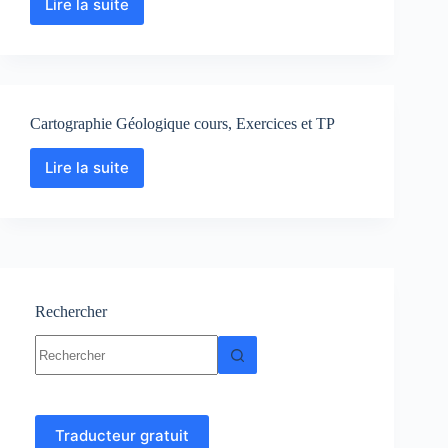
Lire la suite
Géodésie
et
Cartographie
-
Topographie
Cartographie Géologique cours, Exercices et TP
Lire la suite
Cartographie
Géologique
cours,
Exercices
et
TP
Rechercher
Aucun
résultat
Traducteur gratuit