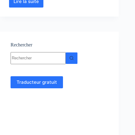
Lire la suite
Pétrographie
–
Cours
–
Géologie
Rechercher
Aucun
résultat
Traducteur gratuit