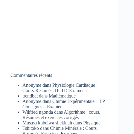
Commentaires récents
Anonyme
dans
Physiologie Cardiaque :
Cours-Résumés-TP-TD-Examens
trendbet
dans
Mathématique
Anonyme
dans
Chimie Expérimentale – TP-
Consignes – Examens
Wilfried ngonda
dans
Algorithme : cours,
Résumés et exercices corrigés
Musasa kubelwa shekinah
dans
Physique
Tshitoko
dans
Chimie Minérale : Cours-
Résumés-Exercices-Examens