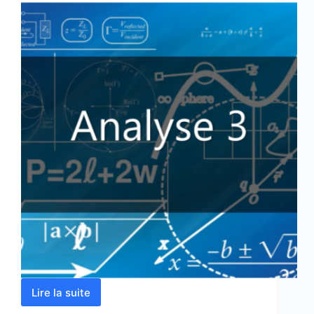
Lire la suite
Analyse
3