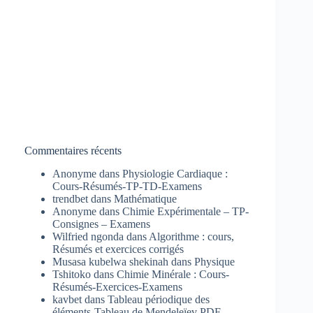
Commentaires récents
Anonyme
dans
Physiologie Cardiaque :
Cours-Résumés-TP-TD-Examens
trendbet
dans
Mathématique
Anonyme
dans
Chimie Expérimentale – TP-
Consignes – Examens
Wilfried ngonda
dans
Algorithme : cours,
Résumés et exercices corrigés
Musasa kubelwa shekinah
dans
Physique
Tshitoko
dans
Chimie Minérale : Cours-
Résumés-Exercices-Examens
kavbet
dans
Tableau périodique des
éléments-Tableau de Mendeleïev PDF