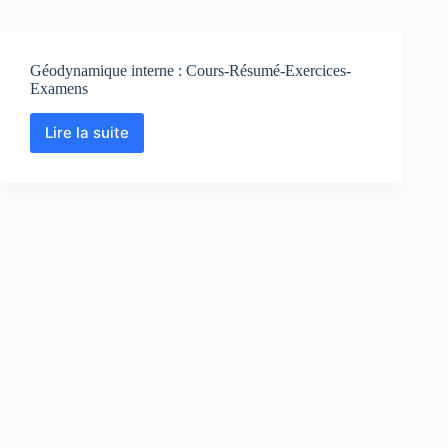
Géodynamique interne : Cours-Résumé-Exercices-
Examens
Lire la suite
Géodynamique
interne
:
Cours-
Résumé-
Exercices-
Examens