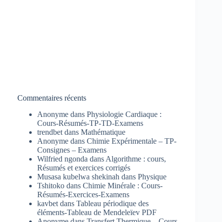
Commentaires récents
Anonyme
dans
Physiologie Cardiaque :
Cours-Résumés-TP-TD-Examens
trendbet
dans
Mathématique
Anonyme
dans
Chimie Expérimentale – TP-
Consignes – Examens
Wilfried ngonda
dans
Algorithme : cours,
Résumés et exercices corrigés
Musasa kubelwa shekinah
dans
Physique
Tshitoko
dans
Chimie Minérale : Cours-
Résumés-Exercices-Examens
kavbet
dans
Tableau périodique des
éléments-Tableau de Mendeleïev PDF
Anonyme
dans
Transfert Thermique – Cours