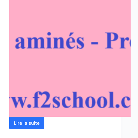
Lire la suite
Protéines
–
Acides