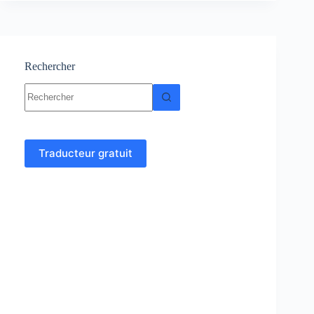
aminés
:
Cours
–
TP
Rechercher
–
Aucun
Examens
résultat
Traducteur gratuit