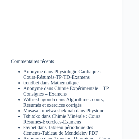
Commentaires récents
Anonyme
dans
Physiologie Cardiaque :
Cours-Résumés-TP-TD-Examens
trendbet
dans
Mathématique
Anonyme
dans
Chimie Expérimentale – TP-
Consignes – Examens
Wilfried ngonda
dans
Algorithme : cours,
Résumés et exercices corrigés
Musasa kubelwa shekinah
dans
Physique
Tshitoko
dans
Chimie Minérale : Cours-
Résumés-Exercices-Examens
kavbet
dans
Tableau périodique des
éléments-Tableau de Mendeleïev PDF
Anonyme
dans
Transfert Thermique – Cours