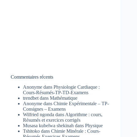
Commentaires récents
Anonyme
dans
Physiologie Cardiaque :
Cours-Résumés-TP-TD-Examens
trendbet
dans
Mathématique
Anonyme
dans
Chimie Expérimentale – TP-
Consignes – Examens
Wilfried ngonda
dans
Algorithme : cours,
Résumés et exercices corrigés
Musasa kubelwa shekinah
dans
Physique
Tshitoko
dans
Chimie Minérale : Cours-
Résumés-Exercices-Examens