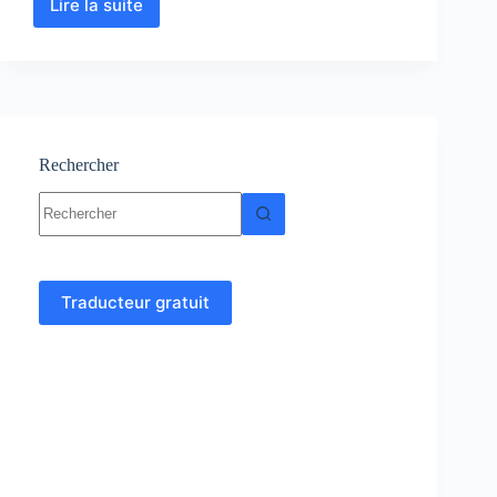
Lire la suite
Biochimie
:
Cours
–
TP
–
Exercices
corrigés
Rechercher
Aucun
résultat
Traducteur gratuit