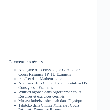
Commentaires récents
Anonyme
dans
Physiologie Cardiaque :
Cours-Résumés-TP-TD-Examens
trendbet
dans
Mathématique
Anonyme
dans
Chimie Expérimentale – TP-
Consignes – Examens
Wilfried ngonda
dans
Algorithme : cours,
Résumés et exercices corrigés
Musasa kubelwa shekinah
dans
Physique
Tshitoko
dans
Chimie Minérale : Cours-
Résumés-Exercices-Examens