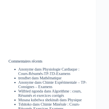
Commentaires récents
Anonyme
dans
Physiologie Cardiaque :
Cours-Résumés-TP-TD-Examens
trendbet
dans
Mathématique
Anonyme
dans
Chimie Expérimentale – TP-
Consignes – Examens
Wilfried ngonda
dans
Algorithme : cours,
Résumés et exercices corrigés
Musasa kubelwa shekinah
dans
Physique
Tshitoko
dans
Chimie Minérale : Cours-
Résumés-Exercices-Examens