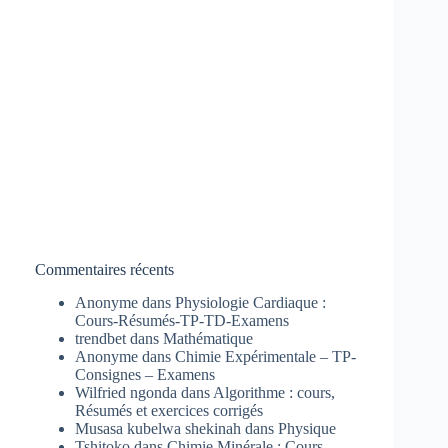
Commentaires récents
Anonyme
dans
Physiologie Cardiaque :
Cours-Résumés-TP-TD-Examens
trendbet
dans
Mathématique
Anonyme
dans
Chimie Expérimentale – TP-
Consignes – Examens
Wilfried ngonda
dans
Algorithme : cours,
Résumés et exercices corrigés
Musasa kubelwa shekinah
dans
Physique
Tshitoko
dans
Chimie Minérale : Cours-