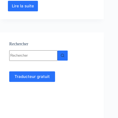
Lire la suite
Physiologie
Cardiaque
:
Cours-
Résumés-
TP-
TD-
Examens
Rechercher
Aucun
résultat
Traducteur gratuit