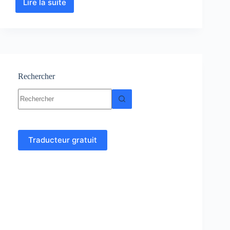
Lire la suite
Lever
de
Détails
et
Report
–
Topographie
Rechercher
Aucun
résultat
Traducteur gratuit