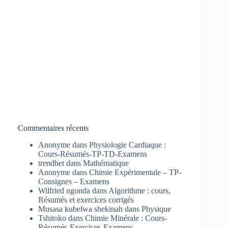
Commentaires récents
Anonyme
dans
Physiologie Cardiaque :
Cours-Résumés-TP-TD-Examens
trendbet
dans
Mathématique
Anonyme
dans
Chimie Expérimentale – TP-
Consignes – Examens
Wilfried ngonda
dans
Algorithme : cours,
Résumés et exercices corrigés
Musasa kubelwa shekinah
dans
Physique
Tshitoko
dans
Chimie Minérale : Cours-
Résumés-Exercices-Examens