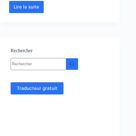
Lire la suite
Analyse
numérique
et
algorithme
cours,
Résumés,
exercices
Rechercher
Aucun
résultat
Traducteur gratuit