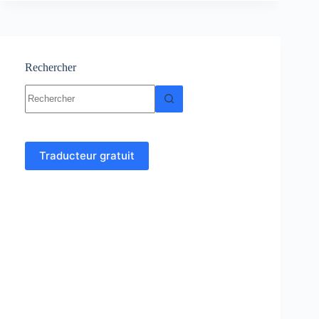
Logarithme
décimal
Rechercher
Aucun
résultat
Traducteur gratuit