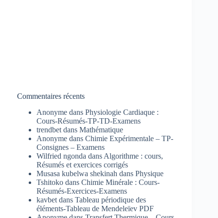
Commentaires récents
Anonyme
dans
Physiologie Cardiaque :
Cours-Résumés-TP-TD-Examens
trendbet
dans
Mathématique
Anonyme
dans
Chimie Expérimentale – TP-
Consignes – Examens
Wilfried ngonda
dans
Algorithme : cours,
Résumés et exercices corrigés
Musasa kubelwa shekinah
dans
Physique
Tshitoko
dans
Chimie Minérale : Cours-
Résumés-Exercices-Examens
kavbet
dans
Tableau périodique des
éléments-Tableau de Mendeleïev PDF
Anonyme
dans
Transfert Thermique – Cours