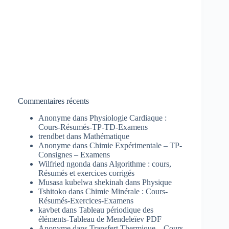
Commentaires récents
Anonyme
dans
Physiologie Cardiaque :
Cours-Résumés-TP-TD-Examens
trendbet
dans
Mathématique
Anonyme
dans
Chimie Expérimentale – TP-
Consignes – Examens
Wilfried ngonda
dans
Algorithme : cours,
Résumés et exercices corrigés
Musasa kubelwa shekinah
dans
Physique
Tshitoko
dans
Chimie Minérale : Cours-
Résumés-Exercices-Examens
kavbet
dans
Tableau périodique des
éléments-Tableau de Mendeleïev PDF
Anonyme
dans
Transfert Thermique – Cours