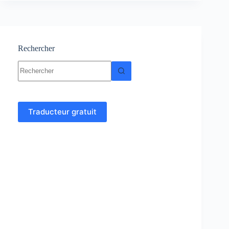
Cours
et
exercices
corrigés
Rechercher
Aucun
résultat
Traducteur gratuit