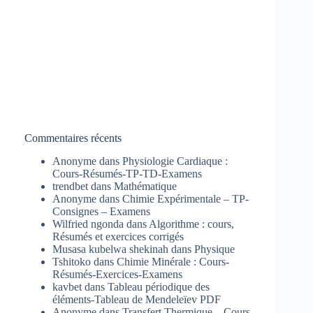
Commentaires récents
Anonyme
dans
Physiologie Cardiaque :
Cours-Résumés-TP-TD-Examens
trendbet
dans
Mathématique
Anonyme
dans
Chimie Expérimentale – TP-
Consignes – Examens
Wilfried ngonda
dans
Algorithme : cours,
Résumés et exercices corrigés
Musasa kubelwa shekinah
dans
Physique
Tshitoko
dans
Chimie Minérale : Cours-
Résumés-Exercices-Examens
kavbet
dans
Tableau périodique des
éléments-Tableau de Mendeleïev PDF
Anonyme
dans
Transfert Thermique – Cours