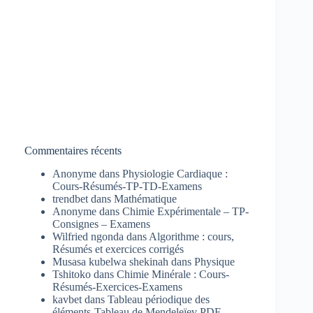
Commentaires récents
Anonyme
dans
Physiologie Cardiaque :
Cours-Résumés-TP-TD-Examens
trendbet
dans
Mathématique
Anonyme
dans
Chimie Expérimentale – TP-
Consignes – Examens
Wilfried ngonda
dans
Algorithme : cours,
Résumés et exercices corrigés
Musasa kubelwa shekinah
dans
Physique
Tshitoko
dans
Chimie Minérale : Cours-
Résumés-Exercices-Examens
kavbet
dans
Tableau périodique des
éléments-Tableau de Mendeleïev PDF