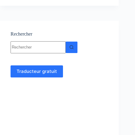
:
Cours
et
exercices
corrigés
Rechercher
Aucun
résultat
Traducteur gratuit