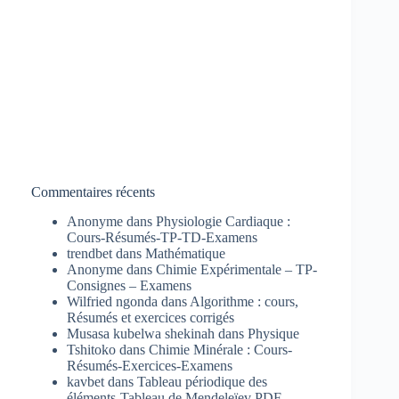
Commentaires récents
Anonyme
dans
Physiologie Cardiaque :
Cours-Résumés-TP-TD-Examens
trendbet
dans
Mathématique
Anonyme
dans
Chimie Expérimentale – TP-
Consignes – Examens
Wilfried ngonda
dans
Algorithme : cours,
Résumés et exercices corrigés
Musasa kubelwa shekinah
dans
Physique
Tshitoko
dans
Chimie Minérale : Cours-
Résumés-Exercices-Examens
kavbet
dans
Tableau périodique des
éléments-Tableau de Mendeleïev PDF