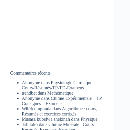
Commentaires récents
Anonyme
dans
Physiologie Cardiaque :
Cours-Résumés-TP-TD-Examens
trendbet
dans
Mathématique
Anonyme
dans
Chimie Expérimentale – TP-
Consignes – Examens
Wilfried ngonda
dans
Algorithme : cours,
Résumés et exercices corrigés
Musasa kubelwa shekinah
dans
Physique
Tshitoko
dans
Chimie Minérale : Cours-
Résumés-Exercices-Examens