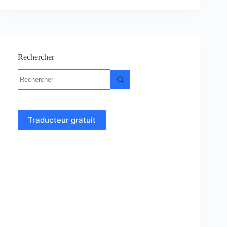
myocarde-
symptômes,
Causes-
traitement
Rechercher
Aucun
résultat
Traducteur gratuit