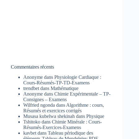
Commentaires récents
Anonyme
dans
Physiologie Cardiaque :
Cours-Résumés-TP-TD-Examens
trendbet
dans
Mathématique
Anonyme
dans
Chimie Expérimentale – TP-
Consignes – Examens
Wilfried ngonda
dans
Algorithme : cours,
Résumés et exercices corrigés
Musasa kubelwa shekinah
dans
Physique
Tshitoko
dans
Chimie Minérale : Cours-
Résumés-Exercices-Examens
kavbet
dans
Tableau périodique des
éléments-Tableau de Mendeleïev PDF