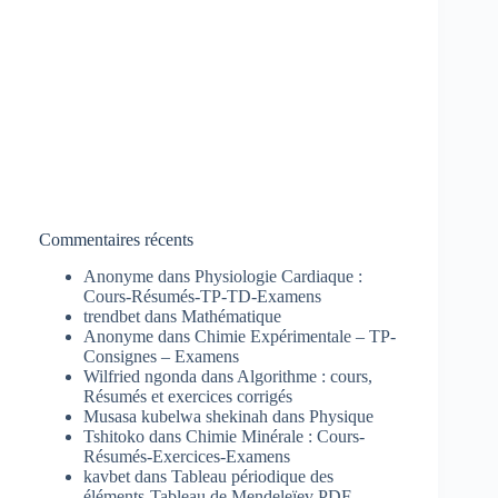
Commentaires récents
Anonyme
dans
Physiologie Cardiaque :
Cours-Résumés-TP-TD-Examens
trendbet
dans
Mathématique
Anonyme
dans
Chimie Expérimentale – TP-
Consignes – Examens
Wilfried ngonda
dans
Algorithme : cours,
Résumés et exercices corrigés
Musasa kubelwa shekinah
dans
Physique
Tshitoko
dans
Chimie Minérale : Cours-
Résumés-Exercices-Examens
kavbet
dans
Tableau périodique des
éléments-Tableau de Mendeleïev PDF