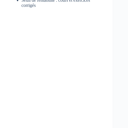
Seuil de rentabilité : cours et exercices
corrigés