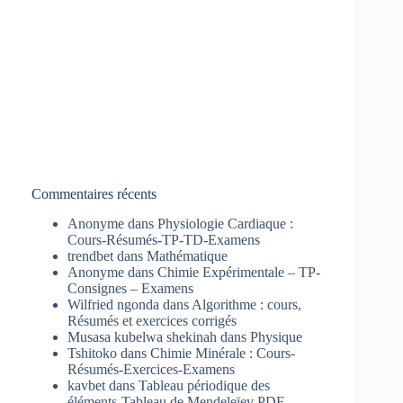
Commentaires récents
Anonyme
dans
Physiologie Cardiaque :
Cours-Résumés-TP-TD-Examens
trendbet
dans
Mathématique
Anonyme
dans
Chimie Expérimentale – TP-
Consignes – Examens
Wilfried ngonda
dans
Algorithme : cours,
Résumés et exercices corrigés
Musasa kubelwa shekinah
dans
Physique
Tshitoko
dans
Chimie Minérale : Cours-
Résumés-Exercices-Examens
kavbet
dans
Tableau périodique des
éléments-Tableau de Mendeleïev PDF