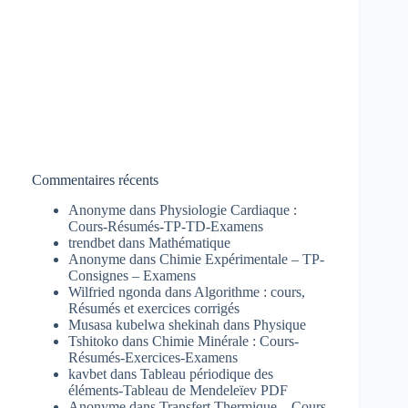
Commentaires récents
Anonyme
dans
Physiologie Cardiaque :
Cours-Résumés-TP-TD-Examens
trendbet
dans
Mathématique
Anonyme
dans
Chimie Expérimentale – TP-
Consignes – Examens
Wilfried ngonda
dans
Algorithme : cours,
Résumés et exercices corrigés
Musasa kubelwa shekinah
dans
Physique
Tshitoko
dans
Chimie Minérale : Cours-
Résumés-Exercices-Examens
kavbet
dans
Tableau périodique des
éléments-Tableau de Mendeleïev PDF
Anonyme
dans
Transfert Thermique – Cours