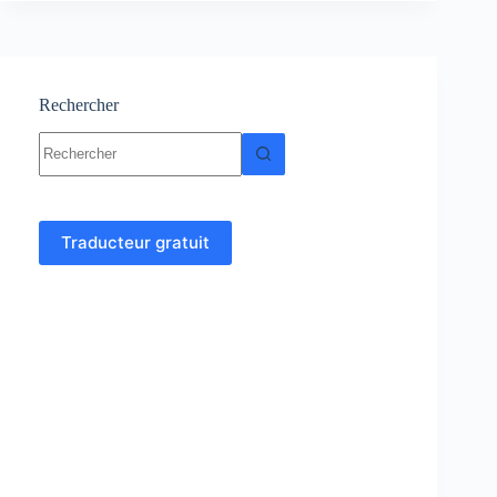
Cours
et
exercices
corrigés
Rechercher
Aucun
résultat
Traducteur gratuit