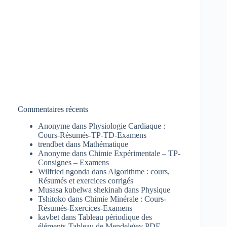
Commentaires récents
Anonyme
dans
Physiologie Cardiaque :
Cours-Résumés-TP-TD-Examens
trendbet
dans
Mathématique
Anonyme
dans
Chimie Expérimentale – TP-
Consignes – Examens
Wilfried ngonda
dans
Algorithme : cours,
Résumés et exercices corrigés
Musasa kubelwa shekinah
dans
Physique
Tshitoko
dans
Chimie Minérale : Cours-
Résumés-Exercices-Examens
kavbet
dans
Tableau périodique des
éléments-Tableau de Mendeleïev PDF