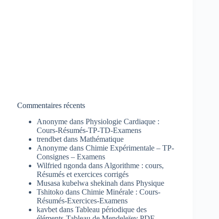
Commentaires récents
Anonyme
dans
Physiologie Cardiaque :
Cours-Résumés-TP-TD-Examens
trendbet
dans
Mathématique
Anonyme
dans
Chimie Expérimentale – TP-
Consignes – Examens
Wilfried ngonda
dans
Algorithme : cours,
Résumés et exercices corrigés
Musasa kubelwa shekinah
dans
Physique
Tshitoko
dans
Chimie Minérale : Cours-
Résumés-Exercices-Examens
kavbet
dans
Tableau périodique des
éléments-Tableau de Mendeleïev PDF