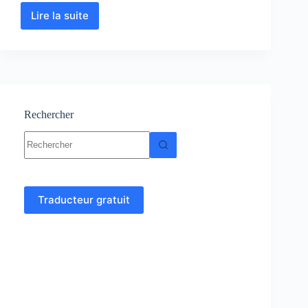
Lire la suite
Mécanique
Quantique
1
:
Cours-
Résumés-
TD-
Examens
Rechercher
Aucun
résultat
Traducteur gratuit