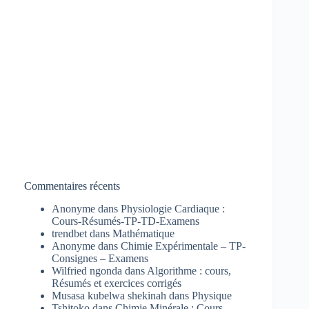
Commentaires récents
Anonyme
dans
Physiologie Cardiaque :
Cours-Résumés-TP-TD-Examens
trendbet
dans
Mathématique
Anonyme
dans
Chimie Expérimentale – TP-
Consignes – Examens
Wilfried ngonda
dans
Algorithme : cours,
Résumés et exercices corrigés
Musasa kubelwa shekinah
dans
Physique
Tshitoko
dans
Chimie Minérale : Cours-