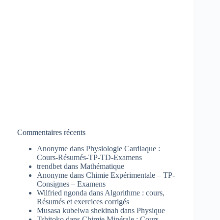
Commentaires récents
Anonyme
dans
Physiologie Cardiaque :
Cours-Résumés-TP-TD-Examens
trendbet
dans
Mathématique
Anonyme
dans
Chimie Expérimentale – TP-
Consignes – Examens
Wilfried ngonda
dans
Algorithme : cours,
Résumés et exercices corrigés
Musasa kubelwa shekinah
dans
Physique
Tshitoko
dans
Chimie Minérale : Cours-