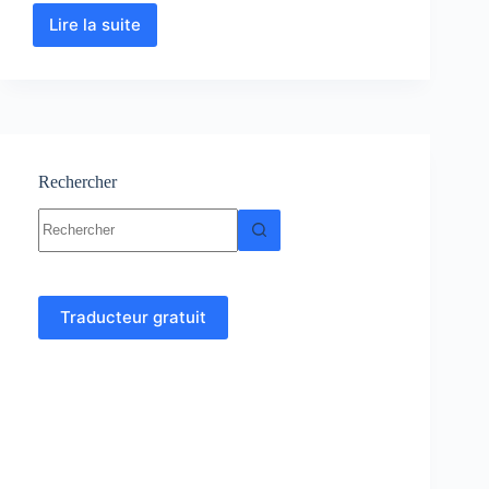
Lire la suite
Embryologie
–
Histologie
:
Cours-
Résumés-
TP-
TD-
Rechercher
Examens
Aucun
résultat
Traducteur gratuit