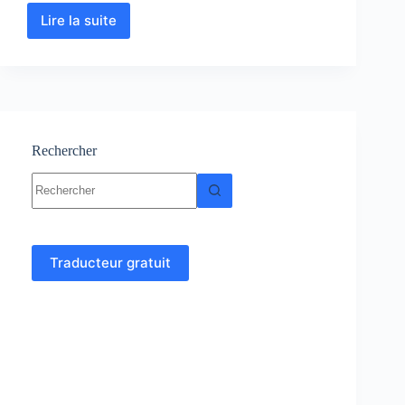
Lire la suite
Chimie
des
Solutions
:
Cours
-
Résumés-
Exercices-
Rechercher
Examens
Aucun
résultat
Traducteur gratuit