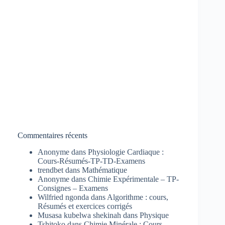
Commentaires récents
Anonyme
dans
Physiologie Cardiaque :
Cours-Résumés-TP-TD-Examens
trendbet
dans
Mathématique
Anonyme
dans
Chimie Expérimentale – TP-
Consignes – Examens
Wilfried ngonda
dans
Algorithme : cours,
Résumés et exercices corrigés
Musasa kubelwa shekinah
dans
Physique
Tshitoko
dans
Chimie Minérale : Cours-