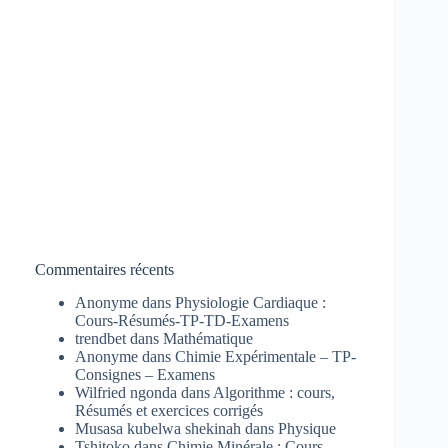
Commentaires récents
Anonyme
dans
Physiologie Cardiaque :
Cours-Résumés-TP-TD-Examens
trendbet
dans
Mathématique
Anonyme
dans
Chimie Expérimentale – TP-
Consignes – Examens
Wilfried ngonda
dans
Algorithme : cours,
Résumés et exercices corrigés
Musasa kubelwa shekinah
dans
Physique
Tshitoko
dans
Chimie Minérale : Cours-