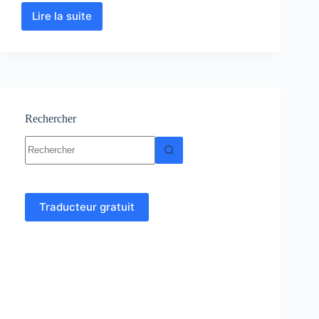
Lire la suite
Embryologie
–
Histologie
:
Cours-
Résumés-
TP-
TD-
Rechercher
Examens
Aucun
résultat
Traducteur gratuit