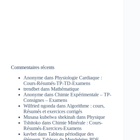
Commentaires récents
Anonyme
dans
Physiologie Cardiaque :
Cours-Résumés-TP-TD-Examens
trendbet
dans
Mathématique
Anonyme
dans
Chimie Expérimentale – TP-
Consignes – Examens
Wilfried ngonda
dans
Algorithme : cours,
Résumés et exercices corrigés
Musasa kubelwa shekinah
dans
Physique
Tshitoko
dans
Chimie Minérale : Cours-
Résumés-Exercices-Examens
kavbet
dans
Tableau périodique des
éléments-Tableau de Mendeleïev PDF