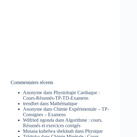
Commentaires récents
Anonyme
dans
Physiologie Cardiaque :
Cours-Résumés-TP-TD-Examens
trendbet
dans
Mathématique
Anonyme
dans
Chimie Expérimentale – TP-
Consignes – Examens
Wilfried ngonda
dans
Algorithme : cours,
Résumés et exercices corrigés
Musasa kubelwa shekinah
dans
Physique
Tshitoko
dans
Chimie Minérale : Cours-