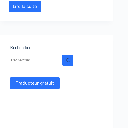
Lire la suite
Analyse
numérique
et
algorithme
cours,
Résumés,
exercices
Rechercher
Aucun
résultat
Traducteur gratuit